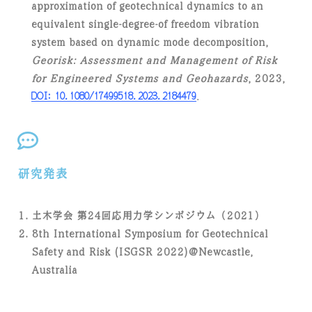
approximation of geotechnical dynamics to an
equivalent single-degree-of freedom vibration
system based on dynamic mode decomposition,
Georisk: Assessment and Management of Risk
for Engineered Systems and Geohazards
, 2023,
DOI: 10.1080/17499518.2023.2184479
.
研究発表
土木学会 第24回応用力学シンポジウム（2021）
8th International Symposium for Geotechnical
Safety and Risk (ISGSR 2022)@Newcastle,
Australia